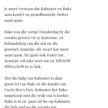
Jy moet verstaan dat Kabouter en Buks 
soos konfyt en grondboontjie-botter 
saam gaan.
Buks was die vorige Donderdag by die 
veearts gewees vir sy kastrasie, en 
behandeling van die sist en die 
groeisel. Seuntjie, die swart kat moet 
saam gaan. Hy gaan ook teater toe. 
Seuntjie wil niks weet nie en MWAOW 
MWAAAOW in sy hok. 
Met die hulp van Kabouter is daai 
groot lyf van Buks in die Kombi van 
Uncle Ben’s Den. Kobouter het Buks 
omgekoop met die reuk van ŉ koekie. 
Buks is in en  gaan sit bo-op Kabouter 
die hele pad na die veearts toe. 