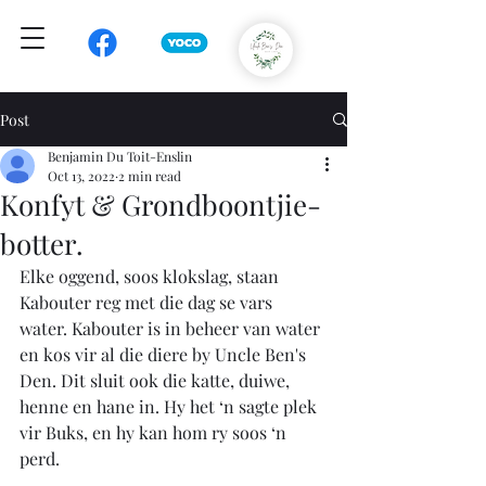
Post
Benjamin Du Toit-Enslin
Oct 13, 2022
2 min read
Konfyt & Grondboontjie-
botter.
Elke oggend, soos klokslag, staan 
Kabouter reg met die dag se vars 
water. Kabouter is in beheer van water 
en kos vir al die diere by Uncle Ben's 
Den. Dit sluit ook die katte, duiwe, 
henne en hane in. Hy het ‘n sagte plek 
vir Buks, en hy kan hom ry soos ‘n 
perd. 