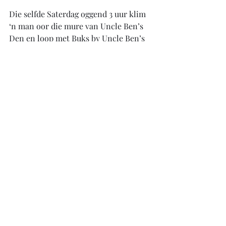
Die selfde Saterdag oggend 3 uur klim 
‘n man oor die mure van Uncle Ben’s 
Den en loop met Buks by Uncle Ben’s 
Den se hekke uit. 
Buks is gesteel.
Recent Posts
See All