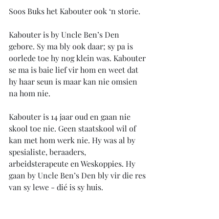
Soos Buks het Kabouter ook ‘n storie.
Kabouter is by Uncle Ben’s Den 
gebore. Sy ma bly ook daar; sy pa is 
oorlede toe hy nog klein was. Kabouter 
se ma is baie lief vir hom en weet dat 
hy haar seun is maar kan nie omsien 
na hom nie.
Kabouter is 14 jaar oud en gaan nie 
skool toe nie. Geen staatskool wil of 
kan met hom werk nie. Hy was al by 
spesialiste, beraaders, 
arbeidsterapeute en Weskoppies. Hy 
gaan by Uncle Ben’s Den bly vir die res 
van sy lewe - dié is sy huis.