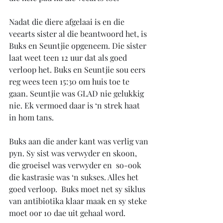
Nadat die diere afgelaai is en die 
veearts sister al die beantwoord het, is 
Buks en Seuntjie opgeneem. Die sister 
laat weet teen 12 uur dat als goed 
verloop het. Buks en Seuntjie sou eers 
reg wees teen 15:30 om huis toe te 
gaan. Seuntjie was GLAD nie gelukkig 
nie. Ek vermoed daar is ‘n strek haat 
in hom tans. 
Buks aan die ander kant was verlig van 
pyn. Sy sist was verwyder en skoon, 
die groeisel was verwyder en  so-ook 
die kastrasie was ‘n sukses. Alles het 
goed verloop.  Buks moet net sy siklus 
van antibiotika klaar maak en sy steke 
moet oor 10 dae uit gehaal word.